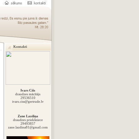
Kontakti
Ivars Cišs
draudzes mācītājs
29536510
ivars.ciss@gertrude.lv
Zane Lazdiņa
draudzes priekšniece
29493857
zane.lazdina81@gmail.com