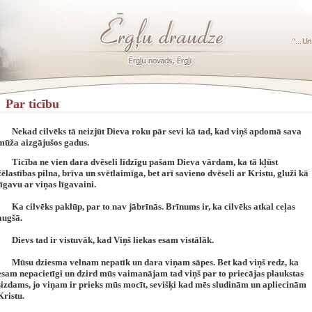
Par ticību
Nekad cilvēks tā neizjūt Dieva roku pār sevi kā tad, kad viņš apdomā sava
mūža aizgājušos gadus.
Ticība ne vien dara dvēseli līdzīgu pašam Dieva vārdam, ka tā kļūst
žēlastības pilna, brīva un svētlaimīga, bet arī savieno dvēseli ar Kristu, gluži kā
līgavu ar viņas līgavaini.
Ka cilvēks paklūp, par to nav jābrīnās. Brīnums ir, ka cilvēks atkal ceļas
augšā.
Dievs tad ir vistuvāk, kad Viņš liekas esam vistālāk.
Mūsu dziesma velnam nepatīk un dara viņam sāpes. Bet kad viņš redz, ka
esam nepacietīgi un dzird mūs vaimanājam tad viņš par to priecājas plaukstas
sizdams, jo viņam ir prieks mūs mocīt, sevišķi kad mēs sludinām un apliecinām
Kristu.