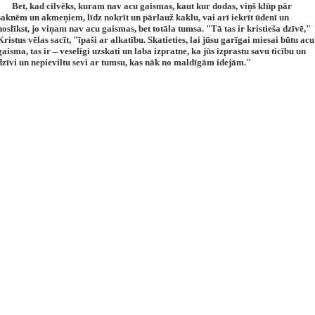
Bet, kad cilvēks, kuram nav acu gaismas, kaut kur dodas, viņš klūp pār
saknēm un akmeņiem, līdz nokrīt un pārlauž kaklu, vai arī iekrīt ūdenī un
noslīkst, jo viņam nav acu gaismas, bet totāla tumsa. "Tā tas ir kristieša dzīvē,"
Kristus vēlas sacīt, "īpaši ar alkatību. Skatieties, lai jūsu garīgai miesai būtu acu
gaisma, tas ir – veselīgi uzskati un laba izpratne, ka jūs izprastu savu ticību un
dzīvi un nepieviltu sevi ar tumsu, kas nāk no maldīgām idejām."