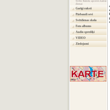
Svēto Rakstu apceres katrai
dienai
Garīgi raksti
Pārbaudi sevi
Svētdienas skola
Foto albums
Audio sprediķi
VIDEO
Ziedojumi