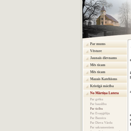
Par mums
Vēsture
Jaunais dievnams
Mēs ticam
Mēs ticam
Mazais Katehisms
Kristīgā mācība
No Mārtiņa Lutera
Par grēku
Par bauslību
Par ticību
Par Evaņģēliju
Par Baznīcu
Par Dieva Vārdu
Par sakramentiem