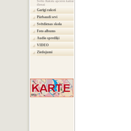
Svēto Rakstu apceres katrai
dienai
Garīgi raksti
Pārbaudi sevi
Svētdienas skola
Foto albums
Audio sprediķi
VIDEO
Ziedojumi