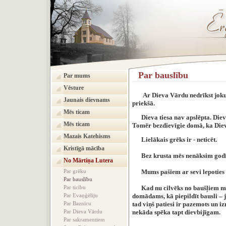
Par bauslību
Par mums
Vēsture
Ar Dieva Vārdu nedrīkst jokus
Jaunais dievnams
priekšā.
Mēs ticam
Dieva tiesa nav apslēpta. Die
Mēs ticam
Tomēr bezdievīgie domā, ka Diev
Mazais Katehisms
Lielākais grēks ir - neticēt.
Kristīgā mācība
Bez krusta mēs nenāksim god
No Mārtiņa Lutera
Par grēku
Mums pašiem ar sevi lepoties n
Par bauslību
Par ticību
Kad nu cilvēks no baušļiem mācīj
Par Evaņģēliju
domādams, kā piepildīt bausli – j
Par Baznīcu
tad viņš patiesi ir pazemots un iz
Par Dieva Vārdu
nekāda spēka tapt dievbijīgam.
Par sakramentiem