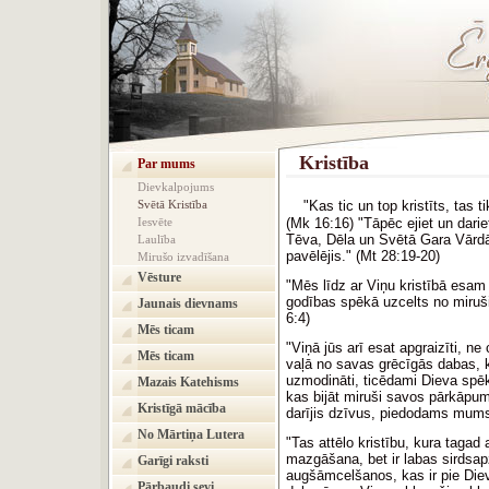
Kristība
Par mums
Dievkalpojums
Svētā Kristība
"
Kas tic un top kristīts, tas t
Iesvēte
(Mk 16:16)
"Tāpēc ejiet un darie
Tēva, Dēla un Svētā Gara Vārdā
Laulība
pavēlējis." (Mt 28:19-20)
Mirušo izvadīšana
Vēsture
"M
ēs līdz ar Viņu kristībā esam
godības spēkā uzcelts no miruš
Jaunais dievnams
6:4)
Mēs ticam
‍"
Viņā jūs arī esat apgraizīti, ne 
Mēs ticam
vaļā no savas grēcīgās dabas,
uzmodināti, ticēdami Dieva sp
Mazais Katehisms
kas bijāt miruši savos pārkāpum
Kristīgā mācība
darījis dzīvus, piedodams mum
No Mārtiņa Lutera
"‍
Tas attēlo kristību, kura tagad 
mazgāšana, bet ir labas sirdsap
Garīgi raksti
augšāmcelšanos,
kas ir pie Di
Pārbaudi sevi