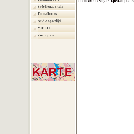
debesīs un Viņam kļuvuši paklau
Svētdienas skola
Foto albums
Audio sprediķi
VIDEO
Ziedojumi