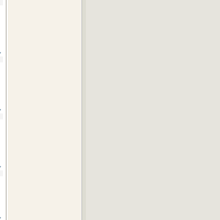
»
»
»
»