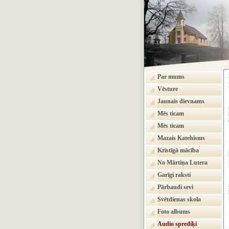
Par mums
Vēsture
Jaunais dievnams
Mēs ticam
Mēs ticam
Mazais Katehisms
Kristīgā mācība
No Mārtiņa Lutera
Garīgi raksti
Pārbaudi sevi
Svētdienas skola
Foto albums
Audio sprediķi