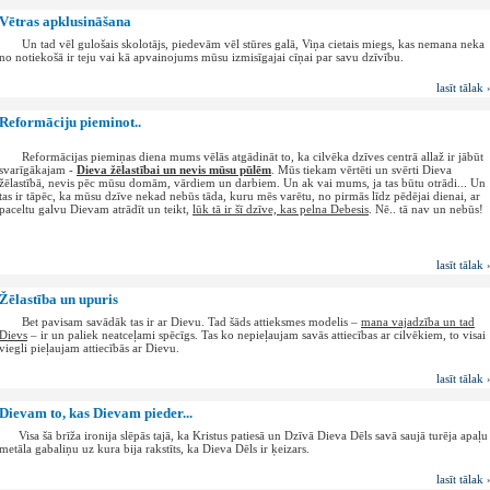
Vētras apklusināšana
Un tad vēl gulošais skolotājs, piedevām vēl stūres galā, Viņa cietais miegs, kas nemana neka
no notiekošā ir teju vai kā apvainojums mūsu izmisīgajai cīņai par savu dzīvību.
lasīt tālak 
Reformāciju pieminot..
Reformācijas piemiņas diena mums vēlās atgādināt to, ka cilvēka dzīves centrā allaž ir jābūt
svarīgākajam -
Dieva žēlastībai un nevis mūsu pūlēm
. Mūs tiekam vērtēti un svērti Dieva
žēlastībā, nevis pēc mūsu domām, vārdiem un darbiem. Un ak vai mums, ja tas būtu otrādi... Un
tas ir tāpēc, ka mūsu dzīve nekad nebūs tāda, kuru mēs varētu, no pirmās līdz pēdējai dienai, ar
paceltu galvu Dievam atrādīt un teikt,
lūk tā ir šī dzīve, kas pelna Debesis
. Nē.. tā nav un nebūs!
lasīt tālak 
Žēlastība un upuris
Bet pavisam savādāk tas ir ar Dievu. Tad šāds attieksmes modelis –
mana vajadzība un tad
Dievs
– ir un paliek neatceļami spēcīgs. Tas ko nepieļaujam savās attiecības ar cilvēkiem, to visai
viegli pieļaujam attiecībās ar Dievu.
lasīt tālak 
Dievam to, kas Dievam pieder...
Visa šā brīža ironija slēpās tajā, ka Kristus patiesā un Dzīvā Dieva Dēls savā saujā turēja apaļu
metāla gabaliņu uz kura bija rakstīts, ka Dieva Dēls ir ķeizars.
lasīt tālak 