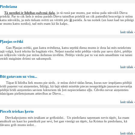
Piedošana
Tā noteikti ir līdzības galvenā daļa
, jo tā runā par mums, par mūsu pašu stāvokli Dieva
priekšā. Par to cik liels ir mūsu parāds Dieva taisnības priekšā un cik patiesībā bezcerīgs ir mūsu
katra stāvoklis, ja mēs tiekam svērti un vērtēti pēc
šī
parāda. Ja tas notiek (un kaut kad tas pilnīgi
ar mums katru notiks), tad mēs esam kā šis kalps..
lasīt tālak 
Pļaujas svētki
Gan Pļaujas svētki, gan katra svētdiena, katra septītā diena mums ir dota lai mēs neiekristu
tajā valgā, kurā iekrita šis bagātais vīrs. Neļaut naudai teikt pēdējo vārdu par savu dzīvi, pēdējo
un izšķirošo vārdu par mūsu ikdienas izvēlēm. Pēdējo vārdu par to vai mēs smaidīsim vai taisni
otrādi staigāsim drūmi un sakumpuši.
lasīt tālak 
Būt gatavam uz visu...
Tāpat šī līdzība liek mums pie sirds.. ir mūsu dzīvē tādas lietas, kuras nav iespējams pēdējā
brīdi paņemt vai aizņemties, līdzīgi, kā šajā stāstā minētās piecas nesaprātīgās jaunavas nevarēja
pēdējā brīdi aizņemties saviem lukturiem tik ļoti nepieciešamo eļļu. Cilvēks nevar aizņemties
īslaicīgam pielietojumam attiecības ar Dievu...
lasīt tālak 
Piecelt triekas ķerto
Dievkalpojumu mēs iesākam ar grēksūdzi.. Un piedošanu saņemam nevis tāpēc, ka esam
atnākuši un kaut ko pateikuši par sevi, bet gan vienīgi un tāpēc, ka Kristus šo piedošanu, kā
dāvanu grib mums iedot...
lasīt tālak 