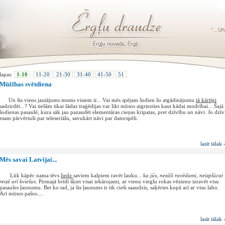
lapas:
1-10
11-20
21-30
31-40
41-50
51
Mūžības svētdiena
Un šis viens jautājums mums visiem ir... Vai mēs spējam šodien šo atgādinājumu
tā kārtīgi
sadzirdēt...? Vai tiešām tikai šādas traģēdijas var likt mūsos atgriezties kaut kādai modrībai... Šajā
šodienas pasaulē, kura sāk jau pazaudēt elementāras cieņas kripatas, pret dzīvību un nāvi. Jo dzīv
esam pārvērtuši par teleseriālu, savukārt nāvi par datorspēli.
lasīt tālak 
Mēs savai Latvijai...
Lūk kāpēc nama tēvs
liedz
saviem kalpiem ravēt lauku...
ka jūs, nezāli ravēdami, neizplūcat
reizē arī kviešus.
Pirmajā brīdī šķiet visai iekārojami, ar vienu vieglu rokas vēzienu izravēt visu
pasaules ļaunumu. Bet ko tad, ja šis ļaunums ir tik cieši saaudzis, saķēries kopā arī ar visu labo.
Arī mūsos pašos....
lasīt tālak 