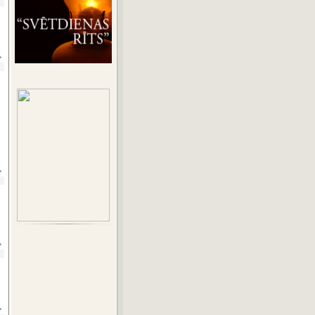
»
»
»
»