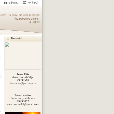
Kontakti
i
»
Ivars Cišs
draudzes mācītājs
29536510
ivars.ciss@gertrude.lv
Zane Lazdiņa
draudzes priekšniece
29493857
zane.lazdina81@gmail.com
»