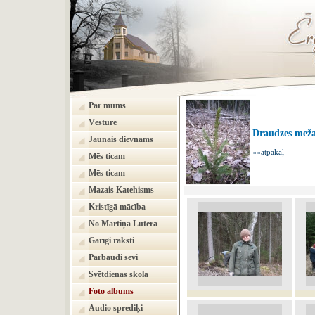
Par mums
Vēsture
Draudzes meža
Jaunais dievnams
««atpakaļ
Mēs ticam
Mēs ticam
Mazais Katehisms
Kristīgā mācība
No Mārtiņa Lutera
Garīgi raksti
Pārbaudi sevi
Svētdienas skola
Foto albums
Audio sprediķi