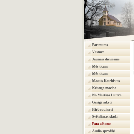
Par mums
Vēsture
Jaunais dievnams
Mēs ticam
Mēs ticam
Mazais Katehisms
Kristīgā mācība
No Mārtiņa Lutera
Garīgi raksti
Pārbaudi sevi
Svētdienas skola
Foto albums
Audio sprediķi