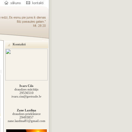
Kontakti
Ivars Cišs
draudzes mācītājs
29536510
ivars.ciss@gertrude.lv
Zane Lazdiņa
draudzes priekšniece
29493857
zane.lazdina81@gmail.com