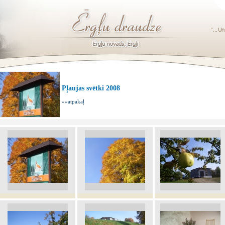
Pļaujas svētki 2008
««atpakaļ