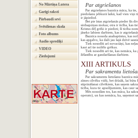
Par atgriešanos
No Mārtiņa Lutera
Par atgriešanos baznīca māca, ka tie, k
Garīgi raksti
piedošanu jebkurā laikā, kad vien viņi ti
ir jāpiedod.
Pārbaudi sevi
Bet pie īstas atgriešanās pieder šīs divas
sirdsapziņas mokas; otra ir ticība, kas t
Svētdienas skola
Kristus dēļ grēki ir piedoti; šī ticība 
jāseko labiem darbiem, kas ir atgri
Foto albums
Baznīca nosoda anabaptistus, kas nolied
kas apgalvo, ka daži jau šajā dzīvē sas
Audio sprediķi
Tiek nosodīti arī novaciāņi, kas neļauj
kaut arī tie nožēlo grēkus.
VIDEO
Tiek nosodīti arī tie, kas nemāca, ka 
žēlastību ar gandarīšanas darbie
Ziedojumi
XIII ARTIKULS
Par sakramentu lietoš
Par sakramentu lietošanu baznīca māca, k
zīmes cilvēku vidū, bet drīzāk, lai būtu
stiprināšanai cilvēkiem, kas saņem sakram
ticība, kura tic apsolījumiem, kas caur 
Mēs nosodām tos, kas māca, ka sakramen
operato), un kas nemāca, ka, saņemot sa