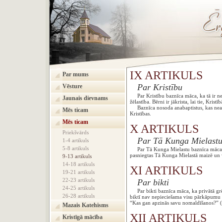
IX ARTIKULS
Par mums
Par Kristību
Vēsture
Par Kristību baznīca māca, ka tā ir nep
Jaunais dievnams
žēlastība. Bērni ir jākrista, lai tie, Kr
Baznīca nosoda anabaptistus, kas neatzī
Mēs ticam
Kristības.
Mēs ticam
X ARTIKULS
Priekšvārds
Par Tā Kunga Mielast
1-4 artikuls
5-8 artikuls
Par Tā Kunga Mielastu baznīca māca, ka 
pasniegtas Tā Kunga Mielastā maizē un v
9-13 artikuls
14-18 artikuls
XI ARTIKULS
19-21 artikuls
22-23 artikuls
Par bikti
24-25 artikuls
Par bikti baznīca māca, ka privātā grē
26-28 artikuls
biktī nav nepieciešama visu pārkāpumu uz
“Kas gan apzinās savu nomaldīša
Mazais Katehisms
XII ARTIKULS
Kristīgā mācība