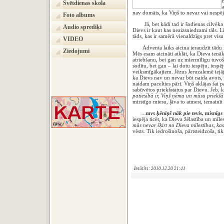
Svētdienas skola
nav domāts, ka Viņš to nevar vai nespēj
Foto albums
Jā, bet kādi tad ir šodienas cilvēka p
Audio sprediķi
Dievs ir kaut kas neaizsniedzami tāls. L
tāds, kas ir samērā vienaldzīgs pret visu
VIDEO
Adventa laiks aicina ieraudzīt tādu D
Ziedojumi
Mēs esam aicināti atklāt, ka Dieva ienāk
atriebšanu, bet gan uz miermīlīgu tuvoša
sodītu, bet gan – lai dotu iespēju, iesp
veiksmīgākajiem. Jēzus Jeruzalemē iejāj
ka Dievs nav un nevar būt naida avots, b
naidam pacelties pāri. Viņš aklājas šai pa
sabūvētos priekšstatus par Dievu. Jeb, kā
patiesībā ir, Viņš ņēma un mūsu priekšā
mirstīgo miesu, ļāva to atmest, iemainīt
...
tavs ķēniņš nāk pie tevis, taisnīgs
iespēja ticēt, ka Dieva žēlastība un mīl
mūs nevar šķirt no Dieva mīlestības, kas
vēsts. Tik iedrošinoša, pārtsteidzoša, t
Draudzes mā
Iesūtīts: 2010.12.20 21:41