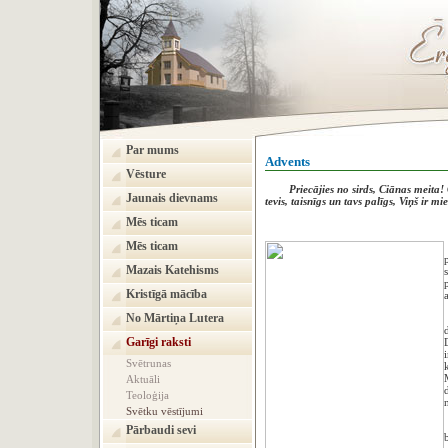
Par mums
Advents
Vēsture
Priecājies no sirds, Ciānas meita!
Jaunais dievnams
tevis, taisnīgs un tavs palīgs, Viņš ir m
Mēs ticam
Caharija
Mēs ticam
Mazais Katehisms
Kristīgā mācība
No Mārtiņa Lutera
Garīgi raksti
Svētrunas
Aktuāli
Teoloģija
Svētku vēstījumi
Pārbaudi sevi