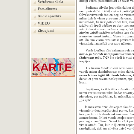
līdzīgi varētu paskatīties arī uz savas 
Svētdienas skola
Šodienas cilvēks ļoti vēlās dzīvot tā
Foto albums
savu paša dzīvi. Tādēļ viņš arī pastāvīg
Cilvēks visvairāk šodien bēg no vienatne
Audio sprediķi
mūsu dzīvēs vienu pretrunu pēc otras: .
bet izrādās, ka tieši pateicoties tam, m
VIDEO
izdzīvot (it īpaši pēdējos gados), bet es
sākuši būvēt aizvien lielākas mājas, be
Ziedojumi
aizvien vairāk sadzīves tehnikas, kas 
ir aizvien mazāk laika... Mums ir aizvien
utt.
Un tam visam rezultāts ir pavisam ko
vienaldzīgi attiecībā pret savu nākotni.
Vecās Derības vīrs Salamans reiz rak
namā, jo tur redz norādījumu uz visu cil
(Salamans māc. 7:2)
Šie vārdi ir visai
iespējas.
Tik tiešām
labāk ir ieiet sēru nam
vairāk sniegt skaidrības par mūsu dzīvi. 
savas laimes iegūt tik daudz labuma, 
dzīve iet pretī savam noslēgumam, spēj 
īstam.
Iespējams, ka tā ir tāda mūslaiku zī
nereti var izkustināt tikai kādas ārkārt
pieredzes, pat traģēdijas, lai mēs sāktu
„pa apli”.
Ja mēs savu dzīvi dzīvojam skaidri ap
vienmēr ir dota iespēja cīņai par to, ka
tieši par to ir tik daudz sakāmā šiem K
acīmredzamā. Ir ļoti viegli iesoļot caur p
pasniegts baudīšanai. Savukārt cīņā par
viss ir otrādi. Tur, kur ir šķietami nep
sarežģījumi, tieši tur cilvēka dzīvē var