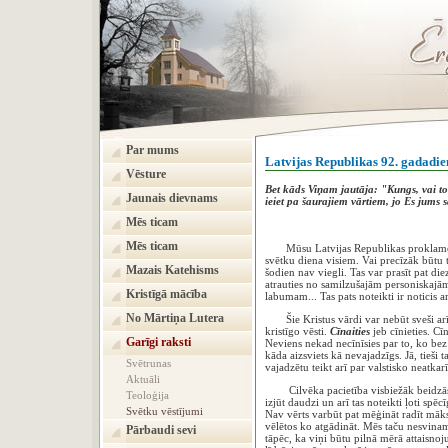
Par mums
Latvijas Republikas 92. gadadi
Vēsture
Bet kāds Viņam jautāja: "Kungs, vai to i
Jaunais dievnams
ieiet pa šaurajiem vārtiem, jo Es jums s
Mēs ticam
Mēs ticam
Mūsu Latvijas Republikas proklamēšana
svētku diena visiem. Vai precīzāk būtu te
Mazais Katehisms
šodien nav viegli. Tas var prasīt pat di
atrauties no samilzušajām personiskajā
Kristīgā mācība
labumam... Tas pats noteikti ir noticis a
No Mārtiņa Lutera
Šie Kristus vārdi var nebūt sveši arī 
kristīgo vēsti.
Cīnaities
jeb cīnieties. Cīn
Garīgi raksti
Neviens nekad necīnīsies par to, ko bez
kāda aizsviets kā nevajadzīgs. Jā, tieši 
Svētrunas
vajadzētu teikt arī par valstisko neatkar
Aktuāli
Cilvēka pacietība visbiežāk beidzās tu
Teoloģija
izjūt daudzi un arī tas noteikti ļoti sp
Svētku vēstījumi
Nav vērts varbūt pat mēģināt radīt māks
vēlētos ko atgādināt. Mēs taču nesvinam
Pārbaudi sevi
tāpēc, ka viņi būtu pilnā mērā attaisnoj