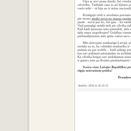
Cīņa ar sevi prasa daudz, bet vienlai
cilvēcību. Tādējādi caur to arī kļūstot p
varēs teikt – tā bija un ir mūsu nacionāl
Kristīgajā vēstī ir atrodams pavisam 
pie mums
atnākt nevis no manas pagātn
jautāt - nevis par ko, bet gan – kā vārd
Viņš pamatīgi strādā tieši pie cilvēka nāk
Kad kāds ļaunums mūs piemeklē, mēs v
tādu esmu nogrēkojies? Grūtības vienmēr 
pārbaudījumiem mēs spētu vairot savu c
Mēs dzīvojam neatkarīgā Latvijā, pēc sk
norāda uz to, ka valstiskā neatkarība ir 
mainās un par nožēlu – bieži pilnīgi pr
kas nav pakļauts pārmaiņām un politiskaj
Ka cilvēka beigas nav meklējamas miesas
ir gatavs ieiet pa Kristus pieminētajiem 
Sveicu visus Latvijas Republikas pro
rūpju neievainotu prieku!
Draudzes
Iesūtīts: 2010.11.26 10:13