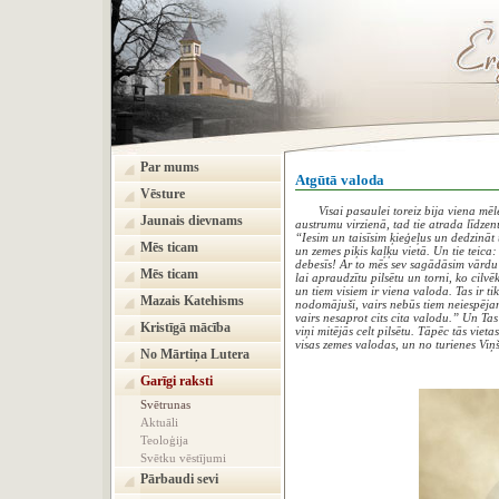
Par mums
Atgūtā valoda
Vēsture
Visai pasaulei toreiz bija viena mēle 
Jaunais dievnams
austrumu virzienā, tad tie atrada līdze
“Iesim un taisīsim ķieģeļus un dedzināt
Mēs ticam
un zemes piķis kaļķu vietā. Un tie teica:
debesīs! Ar to mēs sev sagādāsim vārdu 
Mēs ticam
lai apraudzītu pilsētu un torni, ko cilv
un tiem visiem ir viena valoda. Tas ir t
Mazais Katehisms
nodomājuši, vairs nebūs tiem neiespējam
vairs nesaprot cits cita valodu.” Un Tas
Kristīgā mācība
viņi mitējās celt pilsētu. Tāpēc tās vie
visas zemes valodas, un no turienes Viņš
No Mārtiņa Lutera
Garīgi raksti
Svētrunas
Aktuāli
Teoloģija
Svētku vēstījumi
Pārbaudi sevi