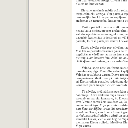
viņi bija vēlējušies izbēgt. Cilvēki vairs
blakus un būt vienoti.
Dieva iejaukšanās nebija acīm redzama
torņa celtnieku apziņā. Viņi pārstāja sap
nesekmējās, bet kļuva pat neiespējama. 
aizdomas un neuzticība, kas apturēja vi
Varētu pat teikt, ka šim notikumam b
neilga laika piedzīvotajiem grēku plūd
valodu sajaukšana ienesa apjukumu, ne
paaudzē, kas ienāca, ir ienākusi un vēl 
pasaulē, kura ir pārstājusi dzīvot Dievam
Kāpēc cilvēks ceļas pret cilvēku, taut
Visa tālākā pasaules vēstures gaita caur
sagrābšanas vārdā no jauna un jauna atg
pie traģiskām katastrofām. Atkal un atkal
cēlākajiem nodomiem, ja tos cenšas īste
Valoda, spēja noteiktā formā izteikties,
pasaules atspulgs. Vienotība valodā spēj
Valodas sajaukšana varenā Dieva ietekm
nesaprašanos cilvēku starpā. Sākotnējās
arī Dieva radītās pasaules redzējuma da
konkurēt, pacelties pāri citiem savos dz
Tā cilvēks, mēģinādams pats kāpt de
Sākotnējā Dieva atklāsme viņā aizvien v
saredzēt un pareizi izprast to, ko Dievs p
savā Vēstulē romiešiem skaidro:
Jo, ko 
viņiem to atklājis. Kopš pasaules radīš
gan Viņa dievišķība, ir skaidri saredzam
zinādami Dievu, viņi to nav turējuši go
spriedumos krituši nīcības gūstā un sav
sameklēt Dievu, vienlaikus bēg no Viņa.
vienlaikus Dievu noliedz. Meklējot Dieva
Viņu vairās.