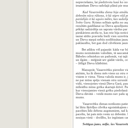
nepieciešams, lai piedzīvotu kaut ko n
iesaistītam Dieva radošajā plānā pie mu
Kad Vasarsvētku diena bija atnākusi, 
debesīm nāca rūkoņa, it kā stiprs vējš p
parādījās it kā uguns mēles, kas sadalījā
Svēto Garu.
Kristus solītais spēks no a
rezultāts gaidīšanai uz Dieva apsolījum
pēkšņi sadzirdēja un saprata vārdus par
pieskāriens atcēla to, kas reiz bija noti
tautai sūtīto praviešu bieži vien uzsvērt
un Dieva starpā nebūs nodibinātas jauna
paklausību, bet gan dod cilvēkiem jaun
Bet atliktu vēl pajautāt: kāda var būt
mums nezināmām valodām, tā saucamās ru
Bābeles celtniekus un padomāt, vai tajā
un ilgām – mēģināt sev gādāt vārdu, cel
– žēlīgā Dieva klātbūtni.
Manuprāt, Vasarsvētku pieredze vienmē
atzīsim, ka ik dienu mēs viens uz otru 
visiem ir viena. Viena valoda mums ir,
ne par mūsu spēju vienam otru uzrunāt 
vidū, vienojoties vienā Dieva Garā, pau
mīlestību mūsu grēka skartajā dzīvē. Pat
kur vienojamies vienā grēku piedošanā
Dieva dāvātā – veidā mums nav pašu sp
mums.
Vasarsvētku dienas notikums patiesi ir
lai liktu šķēršļus cilvēka egoistiskajie
pacelties līdz debesu augstumiem, tad 
paceltu, lai pats mūs vestu uz debesīm
neziņas vietā – drošību, ko iegūstam c
Svētīgus jums, mīļie, šos Vasarsvē