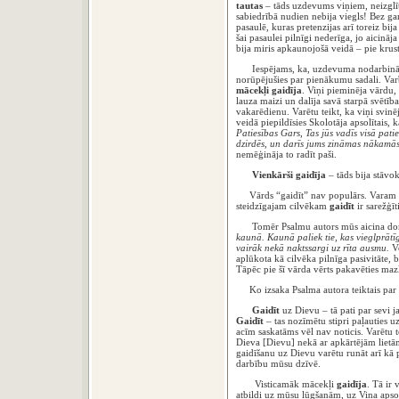
tautas
– tāds uzdevums viņiem, neizglīt
sabiedrībā nudien nebija viegls! Bez g
pasaulē, kuras pretenzijas arī toreiz bij
šai pasaulei pilnīgi nederīga, jo aicināj
bija miris apkaunojošā veidā – pie krust
Iespējams, ka, uzdevuma nodarbināti, 
norūpējušies par pienākumu sadali. Varb
mācekļi gaidīja
. Viņi pieminēja vārdu,
lauza maizi un dalīja savā starpā svētīb
vakarēdienu. Varētu teikt, ka viņi svin
veidā piepildīsies Skolotāja apsolītais,
Patiesības Gars, Tas jūs vadīs visā pati
dzirdēs, un darīs jums zināmas nākamās 
nemēģināja to radīt paši.
Vienkārši gaidīja
– tāds bija stāvo
Vārds “gaidīt” nav populārs. Varam pa
steidzīgajam cilvēkam
gaidīt
ir sarežģī
Tomēr Psalmu autors mūs aicina dom
kaunā. Kaunā paliek tie, kas vieglprātīg
vairāk nekā naktssargi uz rīta ausmu.
Ve
aplūkota kā cilvēka pilnīga pasivitāte, b
Tāpēc pie šī vārda vērts pakavēties mazl
Ko izsaka Psalma autora teiktais par 
Gaidīt
uz Dievu – tā pati par sevi ja
Gaidīt
– tas nozīmētu stipri paļauties u
acīm saskatāms vēl nav noticis. Varētu t
Dieva [Dievu] nekā ar apkārtējām lietā
gaidīšanu uz Dievu varētu runāt arī kā p
darbību mūsu dzīvē.
Visticamāk mācekļi
gaidīja
. Tā ir
atbildi uz mūsu lūgšanām, uz Viņa apsolī