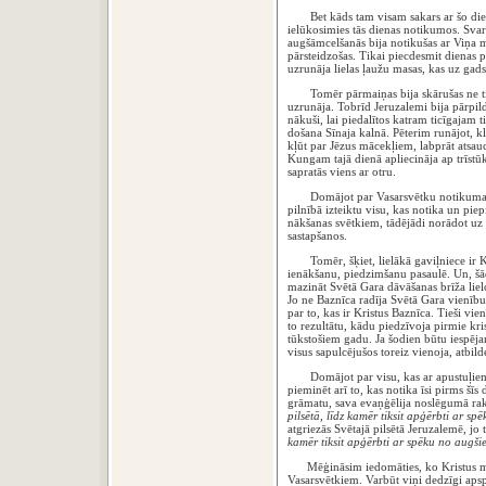
Bet kāds tam visam sakars ar šo dien
ielūkosimies tās dienas notikumos. Svar
augšāmcelšanās bija notikušas ar Viņa 
pārsteidzošas. Tikai piecdesmit dienas 
uzrunāja lielas ļaužu masas, kas uz gad
Tomēr pārmaiņas bija skārušas ne tikai
uzrunāja. Tobrīd Jeruzalemi bija pārpildī
nākuši, lai piedalītos katram ticīgajam 
došana Sīnaja kalnā. Pēterim runājot, klā
kļūt par Jēzus mācekļiem, labprāt atsa
Kungam tajā dienā apliecināja ap trīstūk
sapratās viens ar otru.
Domājot par Vasarsvētku notikuma dziļ
pilnībā izteiktu visu, kas notika un pie
nākšanas svētkiem, tādējādi norādot uz
sastapšanos.
Tomēr, šķiet, lielākā gaviļniece ir Kr
ienākšanu, piedzimšanu pasaulē. Un, šād
mazināt Svētā Gara dāvāšanas brīža lielo
Jo ne Baznīca radīja Svētā Gara vienību,
par to, kas ir Kristus Baznīca. Tieši vi
to rezultātu, kādu piedzīvoja pirmie kr
tūkstošiem gadu. Ja šodien būtu iespēj
visus sapulcējušos toreiz vienoja, atbil
Domājot par visu, kas ar apustuļiem u
pieminēt arī to, kas notika īsi pirms šīs
grāmatu, sava evaņģēlija noslēgumā ra
pilsētā, līdz kamēr tiksit apģērbti ar sp
atgriezās Svētajā pilsētā Jeruzalemē, jo
kamēr tiksit apģērbti ar spēku no augši
Mēģināsim iedomāties, ko Kristus māc
Vasarsvētkiem. Varbūt viņi dedzīgi aps