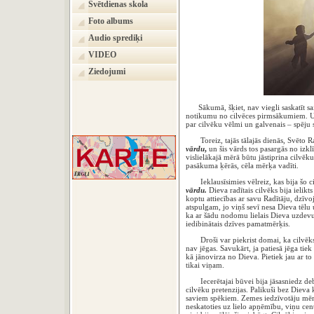
Svētdienas skola
Foto albums
Audio sprediķi
VIDEO
Ziedojumi
Sākumā, šķiet, nav viegli saskatīt sai
notikumu no cilvēces pirmsākumiem. Un 
par cilvēku vēlmi un galvenais – spēju 
Toreiz, tajās tālajās dienās, Svēto Ra
vārdu
,
un šis vārds tos pasargās no izklī
vislielākajā mērā būtu jāstiprina cilvēku 
pasākuma ķērās, cēla mērķa vadīti.
Ieklausīsimies vēlreiz, kas bija šo c
vārdu.
Dieva radītais cilvēks bija ielikt
koptu attiecības ar savu Radītāju, dzīv
atspulgam, jo viņš sevī nesa Dieva tēlu
ka ar šādu nodomu lielais Dieva uzdevum
iedibinātais dzīves pamatmērķis.
Droši var piekrist domai, ka cilvēks v
nav jēgas. Savukārt, ja patiesā jēga tiek 
kā jānovirza no Dieva. Pietiek jau ar to 
tikai viņam.
Iecerētajai būvei bija jāsasniedz debes
cilvēku pretenzijas. Palikuši bez Dieva 
saviem spēkiem. Zemes iedzīvotāju mērķ
neskatoties uz lielo apņēmību, viņu cent