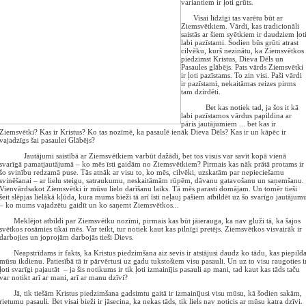
variantiem ir ļoti grūts.
Visai līdzīgi tas varētu būt ar
Ziemsvētkiem. Vārdi, kas tradicionāli
saistās ar šiem svētkiem ir daudziem ļot
labi pazīstami. Šodien būs grūti atrast
cilvēku, kurš nezinātu, ka Ziemsvētkos
piedzimst Kristus, Dieva Dēls un
Pasaules glābējs. Pats vārds Ziemsvētki
ir ļoti pazīstams. To zin visi. Paši vārdi
ir pazīstami, nekaitāmas reizes pirms
tam dzirdēti.
Bet kas notiek tad, ja šos it kā
labi pazīstamos vārdus papildina ar
pāris jautājumiem ... bet kas ir
Ziemsvētki? Kas ir Kristus? Ko tas nozīmē, ka pasaulē ienāk Dieva Dēls? Kas ir un kāpēc ir
vajadzīgs šai pasaulei Glābējs?
Jautājumi saistībā ar Ziemsvētkiem varbūt dažādi, bet tos visus var savīt kopā vienā
svarīgā pamatjautājumā – ko mēs īsti gaidām no Ziemsvētkiem? Pirmais kas nāk prātā protams ir
šo svinību redzamā puse. Tās atnāk ar visu to, ko mēs, cilvēki, uzskatām par nepieciešamu
svinēšanai – ar lielu steigu, satraukumu, neskaitāmām rūpēm, dāvanu gatavošanu un saņemšanu.
Vienvārdsakot Ziemsvētki ir mūsu lielo darīšanu laiks. Tā mēs parasti domājam. Un tomēr tieši
šeit slēpjas lielākā kļūda, kura mums bieži tā arī īsti neļauj pašiem atbildēt uz šo svarīgo jautājum
– ko mums vajadzētu gaidīt un ko saņemt Ziemsvētkos...
Meklējot atbildi par Ziemsvētku nozīmi, pirmais kas būt jāierauga, ka nav gluži tā, ka šajos
svētkos rosāmies tikai mēs. Var teikt, tur notiek kaut kas pilnīgi pretējs. Ziemsvētkos visvairāk ir
darbojies un joprojām darbojās tieši Dievs.
Neapstrīdams ir fakts, ka Kristus piedzimšana aiz sevis ir atstājusi daudz ko tādu, kas piepild
mūsu ikdienu. Patiesībā tā ir pārvērtusi uz gadu tukstošiem visu pasauli. Un uz to visu raugoties i
ļoti svarīgi pajautāt – ja šis notikums ir tik ļoti izmainījis pasauli ap mani, tad kaut kas tāds taču
var notikt arī ar mani, arī ar manu dzīvi?
Jā, tik tiešām Kristus piedzimšana gadsimtu gaitā ir izmainījusi visu mūsu, kā šodien sakām,
rietumu pasauli. Bet visai bieži ir jāsecina, ka nekas tāds, tik liels nav noticis ar mūsu katra dzīvi.