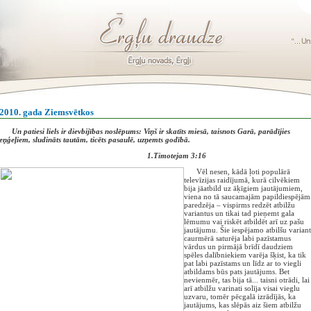
2010. gada Ziemsvētkos
Un patiesi liels ir dievbijības noslēpums: Viņš ir skatīts miesā, taisnots Garā, parādījies
eņģeļiem, sludināts tautām, ticēts pasaulē, uzņemts godībā.
1.Timotejam 3:16
Vēl nesen, kādā ļoti populārā
televīzijas raidījumā, kurā cilvēkiem
bija jāatbild uz āķīgiem jautājumiem,
viena no tā saucamajām papildiespējām
paredzēja – vispirms redzēt atbilžu
variantus un tikai tad pieņemt gala
lēmumu vai riskēt atbildēt arī uz pašu
jautājumu. Šie iespējamo atbilšu variant
caurmērā saturēja labi pazīstamus
vārdus un pirmājā brīdī daudziem
spēles dalībniekiem varēja šķist, ka tik
pat labi pazīstams un līdz ar to viegli
atbildams būs pats jautājums. Bet
nevienmēr, tas bija tā... taisni otrādi, lai
arī atbilžu varinati solīja visai vieglu
uzvaru, tomēr pēcgalā izrādījās, ka
jautājums, kas slēpās aiz šiem atbilžu