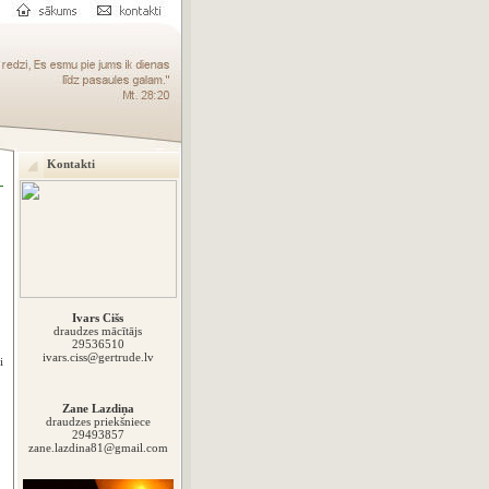
Kontakti
Ivars Cišs
draudzes mācītājs
29536510
ivars.ciss@gertrude.lv
i
Zane Lazdiņa
draudzes priekšniece
29493857
zane.lazdina81@gmail.com