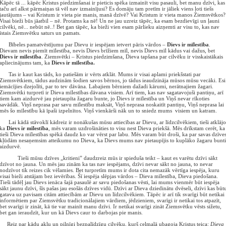
Kāpēc tā ... kāpēc Kristus piedzimšanai ir pieticis spēka izmainīt visu pasauli, bet manu dzīvi, kas
taču arī alkst pārmaiņas tā vēl nav izmainījusi? Es domāju tam pretīm ir jāliek viens ļoti tiešs
jautājums – vai Kristum ir vieta pie manis, manā dzīvē? Vai Kristum ir vieta manos Ziemsvētkos?
Visai bieži būs jāatbil – nē. Protams ka nē! Un ne jau uzreiz tāpēc, ka esam bezdievīgi un ļauni
cilvēki, nē... nebūt nē..! Bet gan tāpēc, ka bieži vien esam pārlieku aizņemti ar visu to, kas nav
īstais Ziemsvētku saturs un pamats.
Bībeles pamatvēstījumu par Dievu ir iespējam ietvert pāris vārdos –
Dievs ir mīlestība
.
Dievam nevis piemīt mīlestība, nevis Dievs brīžiem mīl, nevis Dievs mīl kādus vai dažus, bet
Dievs ir mīlestība
. Ziemsvētki – Kristus piedzimšana, Dieva tapšana par cilvēku ir visskaistākais
apliecinājums tam, ka
Dievs ir mīlestība.
Tas ir kaut kas tāds, ko patiešām ir vērts atklāt. Mums ir visai aplami priekšstati par
Ziemsvētkiem, tādus audzinām šodien savos bērnos, jo tādus ieaudzināja mūsos mūsu vecāki. Esi
iemācījies dzejolīti, par to tev dāvāna. Labajiem bērniem dažadi kārumi, nerātnajiem žagari.
Ziemsvētki turpretī ir Dieva mīlestības dāvana visiem. Arī tiem, kas nav sagatavojuši pantiņu, arī
tiem kam aizdurvē jau pietaupīta žagaru bunte, jo Dievs ir mīlestība un Viņš nevar rīkoties
savādāk. Viņš neprasa par savu mīlestību maksāt, Viņš neprasa noskaitīt pantiņu, Viņš neprasa lai
mēs šo mīlestību kā īpaši izpelnītos. Viņš vienkārši nāk un to sniedz mums visiem un katram.
Lai kādā stāvoklī kādreiz ir nonākušas mūsu attiecības ar Dievu, ar līdzcilvēkiem, tieši atklājo
ka
Dievs ir mīlestība
, mēs varam uzdrošināties to visu nest Dieva priekšā. Mēs drīkstam cerēt, ka
tieši Dieva mīlestības spēkā daudz ko var vērst par labu. Mēs varam būt droši, ka par savas dzīve
kļūdām nesaņemsim atteikumu no Dieva, ka Dievs mums nav pietaupījis to kuplāko žagaru bunti
aizdurvē.
Tieši mūsu dzīves „kritieni” daudzreiz mūs ir spieduša teikt – kaut es varētu dzīvi sākt
dzīvot no jauna. Un mēs jau zinām ka tas nav iespējams, dzīvi nevar sākt no jauna, to nevar
nodzīvot tik reizes cik vēlamies. Bet turpretīm mums ir dota cita nemazāk vērtīga iespēja, kuru
visai bieži atstājam bez ievērības. Šī iespēja slēpjas vārdos – Dieva mīlestība, Dieva piedošana.
Tieši tādēļ jau Dievs ienāca šajā pasaulē ar savu piedošanas vēsti, lai mums vienmēr būt iespēja
sākt jaunu dzīvi, šīs pašas jau esošās dzīves vidū. Dzīvi ar Dieva dziedinātu dvēseli, dzīvi kas būt
gatava uz pavisam citām attiecībām ar Dievu un līdzcilvēkiem. Tāpēc ir arī tik svarīgi būt netikai
informētiem par Ziemsvētku tradicionālajiem vārdiem, jēdzieniem, svarīgi ir netikai tos atpazīt,
bet svarīgi ir zināt, kā tie var mainīt manu dzīvi. Ir netikai svarīgi zināt Ziemsvētku vēsts sižetu,
bet gan ieraudzīt, kur un kā Dievs caur to darbojas pie manis.
Reiz par kādu aklu un pilnīgi bezpalīdzīgu cilvēku, kurš ceļmalā ubagoja Kristus teica:
Dieva