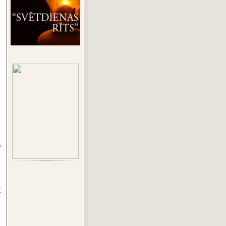
i
u
a
r