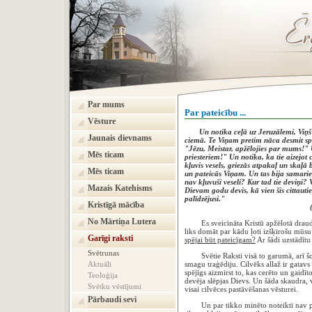
Par mums
Par pateicību ...
Vēsture
Un notika ceļā uz Jeruzālemi, Viņš g
Jaunais dievnams
ciemā. Te Viņam pretim nāca desmit spitā
"Jēzu, Meistar, apžēlojies par mums!" Un
Mēs ticam
priesteriem!" Un notika, ka tie aizejot 
kļuvis vesels, griezās atpakaļ un skaļā
Mēs ticam
un pateicās Viņam. Un tas bija samarieti
nav kļuvuši veseli? Kur tad tie deviņi? 
Mazais Katehisms
Dievam godu devis, kā vien šis cittautiet
palīdzējusi.
Kristīgā mācība
(Lūkas ev. 17
No Mārtiņa Lutera
Es sveicināta Kristū apžēlotā dra
liks domāt par kādu ļoti izšķirošu mūsu
Garīgi raksti
spējai būt pateicīgam?
Ar šādi uzstādītu
Svētrunas
Svētie Raksti visā to garumā, arī šod
Aktuāli
smagu traģēdiju. Cilvēks allaž ir gatavs
spējīgs aizmirst to, kas cerēto un gaidīt
Teoloģija
devēja slēpjas Dievs. Un šāda skaudra, v
Svētku vēstījumi
visai cilvēces pastāvēšanas vēsturei.
Pārbaudi sevi
Un par tikko minēto noteikti nav pama