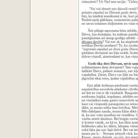
cittautietis? Un Viņš tam sacīja: "Celies,
"Vai visi desmit nav kļuvuši veseli
griezies atpakaļ un Dievam godu devis, k
būs, ka izteiktā mazākumā ir tie, kuri 
Piedzīvojuši glābšanu, neaizmirstu pašu 
no savas nelaimes dziļumiem no visas sir
Šeit pilnīgi saprotama būtu iebilde, 
Dievu, kas domājam, ka mākam pateikt
pamēģināsim arī sniegt godīgu atbildi 
dāvanu devēju
? Vai nav tā, ka aizgūtn
svētības Devēja atrašanu? To, ko nozī
“atgriezās atpakaļ un deva godu Diev
pārējiem deviņiem tas bija otrādi. Acīmre
dzīves virpulī, aizmirsdami to, kas viņu
Gods tika dots Dievam, nevis saņ
nelīdzināmies šiem deviņiem? Tam vajad
dažkārt Dievs, pašiem nemanot, nav kļu
vajadzībai. Ziniet, Dievs var kļūt un bie
jāgriežas tikai retos, īpašas vajadzības 
Ejot tālāk šodienas pārdomās varētu p
nepateicības novedoša attieksme cilvēka
arī šeit ne viss ir tik vienkārši. Raugoti
notikumu loģikā, iespējams, atbildes neso
un vienlaikus esam gatavi nenovērtēt s
kaut vai virspusēji paraugoties uz mū
slikti, jo mums trūka īstas brīvības. M
Mēs dabūjam naudu, mums kļūst slikti n
tā, ka nav vairs jaunības un veselības. 
varētu minēt daudzus. Bet beigās varēsim
ir krietni vairāk, ne kā to, kas liktu just
lielākoties saka ko sliktu, labajam vietas
nekā laba jau nav šajā dzīvē. Bet vai ti
mums jau ir... Neesam ņēmuši vērā, ko r
Kungu, mana dvēsele, un viss, kas manī