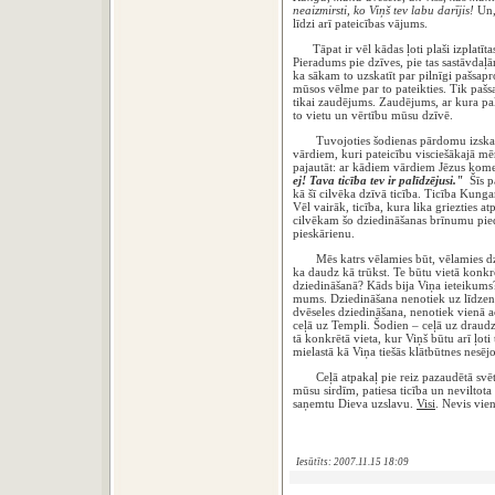
neaizmirsti, ko Viņš tev labu darījis!
Un,
līdzi arī pateicības vājums.
Tāpat ir vēl kādas ļoti plaši izplatīta
Pieradums pie dzīves, pie tas sastāvdaļā
ka sākam to uzskatīt par pilnīgi pašsa
mūsos vēlme par to pateikties. Tik pašs
tikai zaudējums. Zaudējums, ar kura pal
to vietu un vērtību mūsu dzīvē.
Tuvojoties šodienas pārdomu izskaņai,
vārdiem, kuri pateicību visciešākajā mē
pajautāt: ar kādiem vārdiem Jēzus kome
ej! Tava ticība tev ir palīdzējusi."
Šīs pa
kā šī cilvēka dzīvā ticība. Ticība Kung
Vēl vairāk, ticība, kura lika griezties a
cilvēkam šo dziedināšanas brīnumu pie
pieskārienu.
Mēs katrs vēlamies būt, vēlamies dzīvo
ka daudz kā trūkst. Te būtu vietā konkrēti
dziedināšanā? Kāds bija Viņa ieteikum
mums. Dziedināšana nenotiek uz līdzena
dvēseles dziedināšana, nenotiek vienā a
ceļā uz Templi. Šodien – ceļā uz draudzi,
tā konkrētā vieta, kur Viņš būtu arī ļot
mielastā kā Viņa tiešās klātbūtnes nesējo
Ceļā atpakaļ pie reiz pazaudētā svētu
mūsu sirdīm, patiesa ticība un neviltota 
saņemtu Dieva uzslavu.
Visi
. Nevis vi
Iesūtīts: 2007.11.15 18:09