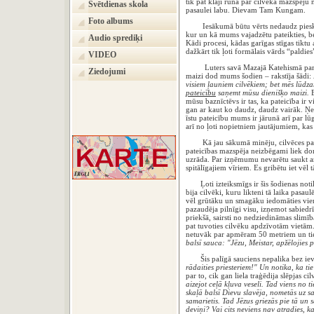
tik pat klaji runā par cilvēka mazspēju 
Svētdienas skola
pasaulei labu. Dievam Tam Kungam.
Foto albums
Iesākumā būtu vērts nedaudz pieskarti
kur un kā mums vajadzētu pateikties, bet
Audio sprediķi
Kādi procesi, kādas garīgas stīgas tiktu 
dažkārt tik ļoti formālais vārds “paldies
VIDEO
Luters savā Mazajā Katehismā par l
Ziedojumi
maizi dod mums šodien – rakstīja šādi:
visiem ļauniem cilvēkiem; bet mēs lūdz
pateicību
saņemt mūsu dienišķo maizi.
mūsu baznīctēvs ir tas, ka pateicība ir v
gan ar kaut ko daudz, daudz vairāk. Ņe
īstu pateicību mums ir jārunā arī par 
arī no ļoti nopietniem jautājumiem, kas 
Kā jau sākumā minēju, cilvēces pateicī
pateicības mazspēja neizbēgami liek dom
uzrāda. Par izņēmumu nevarētu saukt arī
spitālīgajiem vīriem. Es gribētu iet v
Ļoti izteiksmīgs ir šis šodienas notiku
bija cilvēki, kuru likteni tā laika pasa
vēl grūtāku un smagāku iedomāties vienk
pazaudēja pilnīgi visu, izņemot sabiedr
priekšā, sairsti no nedziedināmas slimīb
pat tuvoties cilvēku apdzīvotām vietām.
netuvāk par apmēram 50 metriem un tieš
balsī sauca: "Jēzu, Meistar, apžēlojies
Šis palīgā sauciens nepalika bez iev
rādaities priesteriem!" Un notika, ka tie 
par to, cik gan liela traģēdija slēpjas ci
aizejot ceļā kļuva veseli. Tad viens no t
skaļā balsī Dievu slavēja, nometās uz s
samarietis. Tad Jēzus griezās pie tā un s
deviņi? Vai cits neviens nav atradies, k