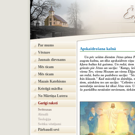
Par mums
Apskaidrošana kalnā
Vēsture
Un pēc sešām dienām Jēzus ņēma Pēter
Jaunais dievnams
augstu kalnu, un tika apskaidrots viņu 
kļuva baltas kā gaisma. Un redzi, tiem
Mēs ticam
griezās pie Jēzus un sacīja: "Kungs, šeit 
vienu Tev, vienu Mozum un vienu Ēlijam
Mēs ticam
un redzi, balss no padebess sacīja: "Ši
būs klausīt." Kad mācekļi to dzirdēja, t
Mazais Katehisms
tiem, aizskāra tos un sacīja: "Celieties 
neredzēja neviena kā tikai Jēzu vien. 
Kristīgā mācība
šo parādību nestāstiet nevienam, tiekā
No Mārtiņa Lutera
(Mateja ev. 
Garīgi raksti
Svētrunas
Aktuāli
Teoloģija
Svētku vēstījumi
Pārbaudi sevi