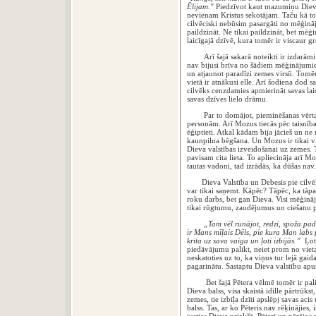
Ēlijam."
Piedzīvot kaut mazumiņu Dieva 
nevienam Kristus sekotājam. Taču kā to p
cilvēciski nebūsim pasargāti no mēģinā
paildzināt. Ne tikai paildzināt, bet mēģ
laicīgajā dzīvē, kura tomēr ir viscaur g
Arī šajā sakarā noteikti ir izdarāmi s
nav bijusi brīva no šādiem mēģinājumie
un atjaunot paradīzi zemes virsū. Tomēr
vietā ir atnākusi elle. Arī šodiena dod
cilvēks cenzdamies apmierināt savas laic
savas dzīves lielo drāmu.
Par to domājot, pieminēšanas vērta b
personām. Arī Mozus tiecās pēc taisnība
ēģiptieti. Atkal kādam bija jācieš un n
kaunpilna bēgšana. Un Mozus ir tikai vi
Dieva valstības izveidošanai uz zemes. 
pavisam cita lieta. To apliecināja arī Mo
tautas vadoni, tad izrādās, ka dūšas nav.
Dieva Valstība un Debesis pie cilvēkie
var tikai saņemt. Kāpēc? Tāpēc, ka tāpa
roku darbs, bet gan Dieva. Visi mēģināj
tikai rūgtumu, zaudējumus un ciešanu p
„Tam vēl runājot, redzi, spoža pad
ir Mans mīļais Dēls, pie kura Man labs p
krita uz sava vaiga un ļoti izbijās.”
Ļot
piedāvājumu palikt, neiet prom no vietas
neskatoties uz to, ka viņus tur lejā gaida
pagarinātu. Sastaptu Dieva valstību apust
Bet šajā Pētera vēlmē tomēr ir palicis
Dieva balss, visa skaistā idille pārtrūks
zemes, tie izbīļa dzīti apslēpj savas aci
balss. Tas, ar ko Pēteris nav rēķinājies, 