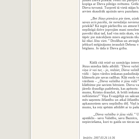
justies Dieva priekšā. Pēterī un pārējos
kopīga ar Dieva pilnīgo svētumu. Grēks ir
Dieva tuvumā. Turpretī tā vietā stājas b
arvien skaudrāk apzinās savu paz
„Bet Jēzus pienāca pie tiem, aizskā
savas acis pacēla, tie neredzēja neviena
priekšā? Kā iegūt pārliecību un atmest 
nepilnīgā dzīve joprojām mani nenolemj
paveikt tikai tad, kad viss mūs skats, v
tāpēc pie mācekļiem miers atgriezās tika
kā tikai Jēzu vien.”
Drošības un atvieglo
jebkurš mēģinājums ieraudzīt Debesu vals
bēgšanu. Jo tāda ir Dieva griba.
Kādā citā reizē uz uzmācīgu interese
Jēzus sniedza šādu atbildi:
"Dieva valstī
viņa ir vai tur, - jo, redziet, Dieva valst
vidū – šajos vārdos ieskanas pasludināj
klātesošs pie savas radības. Klāt esošs v
vārdiem –
„Dieva valstība ir jūsu vidū
klātbūtne pie saviem bērniem. Dieva va
jāredz draudīgs padebesis, kas apēnotu m
mums, Kristus draudzē, ik brīdi ieskan
nebīstieties!"
Viņa Evaņģēlijā un sakram
mēs saņemtu žēlastību un atkal žēlastī
apkaunotiem savu nepilnību dēļ. Viņš ie
mums, ka reiz spēsim atbildēt ar to pašu
„Dieva valstība ir jūsu vidū.”
U
apstāklis - savu Valstību, savu Baznīcu,
nepieciešama, kuri to gaida un tiecas s
ĀME
Iesūtīts: 2007.03.26 14:36