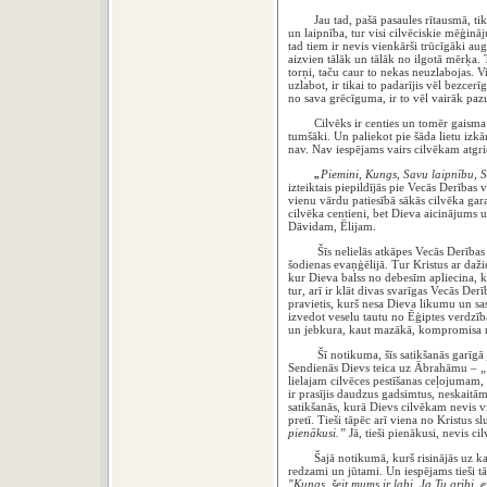
Jau tad, pašā pasaules rītausmā, tika 
un laipnība, tur visi cilvēciskie mēģinā
tad tiem ir nevis vienkārši trūcīgāki au
aizvien tālāk un tālāk no ilgotā mērķa. Ti
torņi, taču caur to nekas neuzlabojas. V
uzlabot, ir tikai to padarījis vēl bezcer
no sava grēcīguma, ir to vēl vairāk paz
Cilvēks ir centies un tomēr gaisma nav
tumšāki. Un paliekot pie šāda lietu izk
nav. Nav iespējams vairs cilvēkam at
„
Piemini, Kungs, Savu laipnību, Sa
izteiktais piepildījās pie Vecās Derība
vienu vārdu patiesībā sākās cilvēka gara
cilvēka centieni, bet Dieva aicinājum
Dāvidam, Ēlijam.
Šīs nelielās atkāpes Vecās Derības n
šodienas evaņģēlijā. Tur Kristus ar daž
kur Dieva balss no debesīm apliecina, ka
tur, arī ir klāt divas svarīgas Vecās D
pravietis, kurš nesa Dieva likumu un sa
izvedot veselu tautu no Ēģiptes verdzīb
un jebkura, kaut mazākā, kompromisa n
Šī notikuma, šīs satikšanās garīgā jē
Sendienās Dievs teica uz Ābrahāmu –
„
lielajam cilvēces pestīšanas ceļojumam, 
ir prasījis daudzus gadsimtus, neskaitāma
satikšanās, kurā Dievs cilvēkam nevis vi
pretī. Tieši tāpēc arī viena no Kristus s
pienākusi.”
Jā, tieši pienākusi, nevis cil
Šajā notikumā, kurš risinājās uz kalna
redzami un jūtami. Un iespējams tieši t
"Kungs, šeit mums ir labi. Ja Tu gribi, e