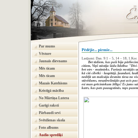
Par mums
Pēdējie... pirmie...
Vēsture
Lasījumi: Dan. 9:1 – 5, 14 – 18; 1.Kor.
Jaunais dievnams
Bet tādiem, kas paši bija pārliecinā
citiem, Viņš stāstīja šādu līdzību: "Divi
Mēs ticam
bet otrs - muitnieks. Farizejs nostājās u
kā citi cilvēki - laupītāji, ļaundari, la
Mēs ticam
nedēļā un maksāju desmito tiesu no vi
stāvēdams, neuzdrošinājās pat acis pace
Mazais Katehisms
esi man grēciniekam žēlīgs! Es jums sa
katrs, kas pats paaugstinās, taps pazem
Kristīgā mācība
(Lūkas ev. 1
No Mārtiņa Lutera
Garīgi raksti
Pārbaudi sevi
Svētdienas skola
Foto albums
Audio sprediķi