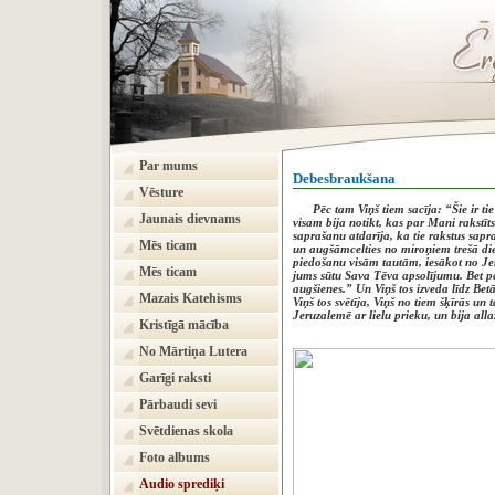
Par mums
Debesbraukšana
Vēsture
Pēc tam Viņš tiem sacīja: “Šie ir ti
Jaunais dievnams
visam bija notikt, kas par Mani rakstī
saprašanu atdarīja, ka tie rakstus sapra
Mēs ticam
un augšāmcelties no miroņiem trešā di
piedošanu visām tautām, iesākot no Jeru
Mēs ticam
jums sūtu Sava Tēva apsolījumu. Bet pali
augšienes.” Un Viņš tos izveda līdz Betā
Mazais Katehisms
Viņš tos svētīja, Viņš no tiem šķīrās un 
Jeruzalemē ar lielu prieku, un bija alla
Kristīgā mācība
No Mārtiņa Lutera
Garīgi raksti
Pārbaudi sevi
Svētdienas skola
Foto albums
Audio sprediķi